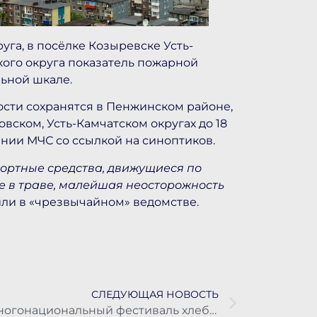
уга, в посёлке Козыревске Усть-
ского округа показатель пожарной
льной шкале.
сти сохранятся в Пенжинском районе,
вском, Усть-Камчатском округах до 18
нии МЧС со ссылкой на синоптиков.
портные средства, движущиеся по
ие в траве, малейшая неосторожность
ли в «чрезвычайном» ведомстве.
СЛЕДУЮЩАЯ НОВОСТЬ
Многонациональный фестиваль хлеба и каравая прошел впервые на Камчатке