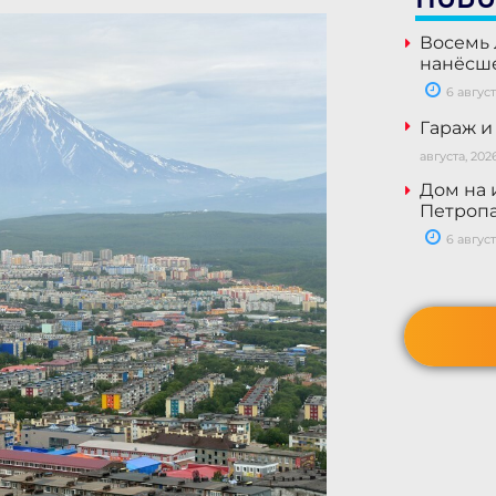
Восемь 
нанёсше
6 август
Гараж и
августа, 202
Дом на 
Петропа
6 август