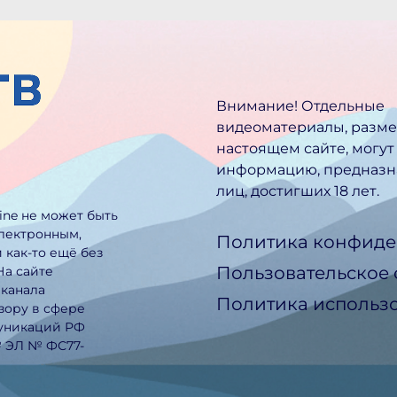
Внимание! Отдельные
видеоматериалы, разм
настоящем сайте, могут
информацию, предназн
лиц, достигших 18 лет.
line не может быть
электронным,
Политика конфиде
 как-то ещё без
Пользовательское
На сайте
еканала
Политика использо
зору в сфере
муникаций РФ
№ ЭЛ № ФС77-