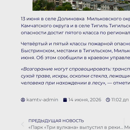
13 июня в селе Долиновка Мильковского окр
Камчатского округа и в селе Тигиль Тигиль
опасности достиг пятого класса по региона
Четвёртый и пятый классы пожарной опасно
Быстринском, местами в Тигильском, Милько
июня. Об этом сообщили в краевом управле
«Возгорание могут спровоцировать: транс
сухой траве, искры, осколки стекла, лежащ
человека при нахождении в лесу»,
— отмети
kamtv-admin
14 июня, 2026
11:02 дп
ПРЕДЫДУЩАЯ НОВОСТЬ
«Парк «Три вулкана» выпустил в реки Камчатки новую партию мальков лосося