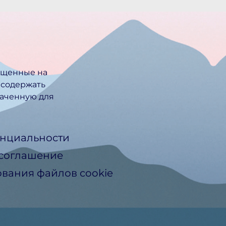
ещенные на
 содержать
ачен­ную для
нциальности
 соглашение
вания файлов cookie