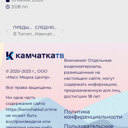
3:08 пп
ПРЕДЫДУЩАЯ НОВОСТЬ
СЛЕДУЮЩАЯ НОВОСТЬ
В Тигильском округе ведётся капремонт ветхих аварийных сетей
Камчатцев предупредили о новой схеме мошенничества
Внимание! Отдельные
видеоматериалы,
©️ 2020–2025 г., ООО
размещенные на
«Масс Медиа Центр» .
настоящем сайте, могут
содержать информацию,
Все права защищены.
предназначен­ную для лиц,
достигших 18 лет.
Ни одна часть
содержания сайта
https://kamchatka1.online
Политика
не может быть
конфиденциальности
воспроизведена или
Пользовательское
передана каким-либо