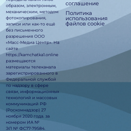
соглашение
образом, электронным,
механическим, методом
Политика
использования
фотокопирования,
файлов cookie
записи или как-то ещё
без письменного
разрешения ООО
«Масс-Медиа Центр». На
сайте
https://kamchatka1.online
размещаются
материалы телеканала
зарегистрированного в
Федеральной службой
по надзору в сфере
связи, информационных
технологий и массовых
коммуникаций РФ
(Роскомнадзор) 27
ноября 2020 года. за
номером ИА №
ЭЛ № ФС77-79584.