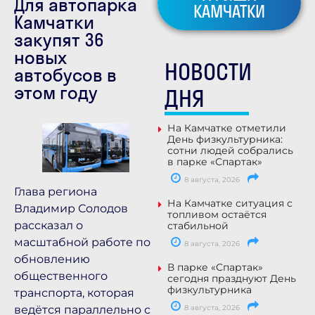
Для автопарка
КАМЧАТКИ
Камчатки
закупят 36
новых
НОВОСТИ
автобусов в
этом году
ДНЯ
На Камчатке отметили
День физкультурника:
сотни людей собрались
в парке «Спартак»
8 августа, 2026
Глава региона
На Камчатке ситуация с
Владимир Солодов
топливом остаётся
рассказал о
стабильной
масштабной работе по
8 августа, 2026
обновлению
В парке «Спартак»
общественного
сегодня празднуют День
физкультурника
транспорта, которая
ведётся параллельно с
8 августа, 2026