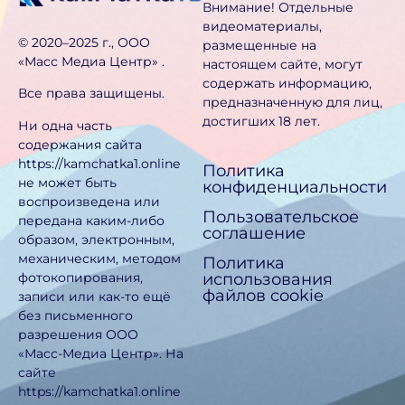
Внимание! Отдельные
видеоматериалы,
©️ 2020–2025 г., ООО
размещенные на
«Масс Медиа Центр» .
настоящем сайте, могут
содержать информацию,
Все права защищены.
предназначен­ную для лиц,
достигших 18 лет.
Ни одна часть
содержания сайта
https://kamchatka1.online
Политика
не может быть
конфиденциальности
воспроизведена или
Пользовательское
передана каким-либо
соглашение
образом, электронным,
механическим, методом
Политика
использования
фотокопирования,
файлов cookie
записи или как-то ещё
без письменного
разрешения ООО
«Масс-Медиа Центр». На
сайте
https://kamchatka1.online