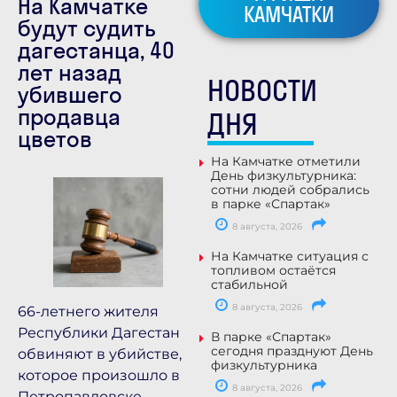
На Камчатке
КАМЧАТКИ
будут судить
дагестанца, 40
лет назад
НОВОСТИ
убившего
продавца
ДНЯ
цветов
На Камчатке отметили
День физкультурника:
сотни людей собрались
в парке «Спартак»
8 августа, 2026
На Камчатке ситуация с
топливом остаётся
стабильной
8 августа, 2026
66-летнего жителя
Республики Дагестан
В парке «Спартак»
сегодня празднуют День
обвиняют в убийстве,
физкультурника
которое произошло в
8 августа, 2026
Петропавловске-