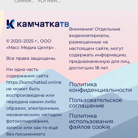
Семейные пары Петропавловска-Камчатского приглашают «обновить клятвы»
«Огненные картины войны» зажглись на Камчатке
Внимание! Отдельные
видеоматериалы,
©️ 2020–2025 г., ООО
размещенные на
«Масс Медиа Центр» .
настоящем сайте, могут
содержать информацию,
Все права защищены.
предназначен­ную для лиц,
достигших 18 лет.
Ни одна часть
содержания сайта
https://kamchatka1.online
Политика
не может быть
конфиденциальности
воспроизведена или
Пользовательское
передана каким-либо
соглашение
образом, электронным,
механическим, методом
Политика
использования
фотокопирования,
файлов cookie
записи или как-то ещё
без письменного