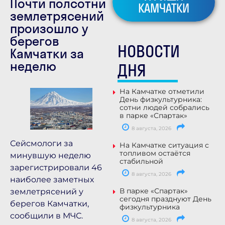
Почти полсотни
КАМЧАТКИ
землетрясений
произошло у
берегов
НОВОСТИ
Камчатки за
неделю
ДНЯ
На Камчатке отметили
День физкультурника:
сотни людей собрались
в парке «Спартак»
8 августа, 2026
Сейсмологи за
На Камчатке ситуация с
топливом остаётся
минувшую неделю
стабильной
зарегистрировали 46
8 августа, 2026
наиболее заметных
В парке «Спартак»
землетрясений у
сегодня празднуют День
берегов Камчатки,
физкультурника
сообщили в МЧС.
8 августа, 2026