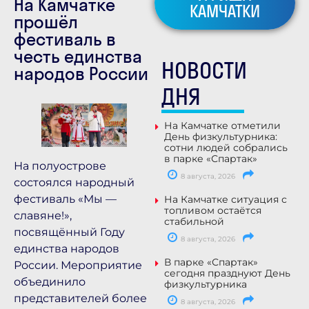
На Камчатке
КАМЧАТКИ
прошёл
фестиваль в
честь единства
НОВОСТИ
народов России
ДНЯ
На Камчатке отметили
День физкультурника:
сотни людей собрались
в парке «Спартак»
На полуострове
8 августа, 2026
состоялся народный
фестиваль «Мы —
На Камчатке ситуация с
топливом остаётся
славяне!»,
стабильной
посвящённый Году
8 августа, 2026
единства народов
В парке «Спартак»
России. Мероприятие
сегодня празднуют День
объединило
физкультурника
представителей более
8 августа, 2026