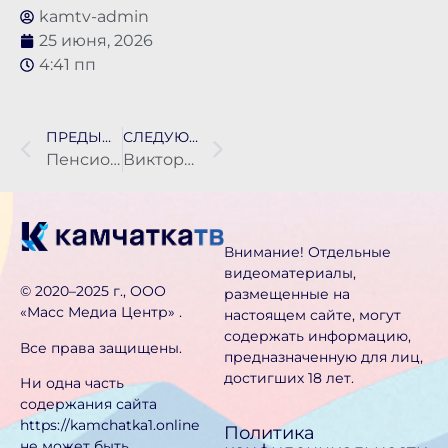
kamtv-admin
25 июня, 2026
4:41 пп
ПРЕДЫДУЩАЯ НОВОСТЬ
СЛЕДУЮЩАЯ НОВОСТЬ
Пенсионер из Паланы заплатит штраф за ДТП, в котором пассажирка получила перелом бедра
Викторины, акции и мастер-классы: «Городские променады» организованы для жителей Петропавловска
Внимание! Отдельные
видеоматериалы,
©️ 2020–2025 г., ООО
размещенные на
«Масс Медиа Центр» .
настоящем сайте, могут
содержать информацию,
Все права защищены.
предназначен­ную для лиц,
достигших 18 лет.
Ни одна часть
содержания сайта
https://kamchatka1.online
Политика
не может быть