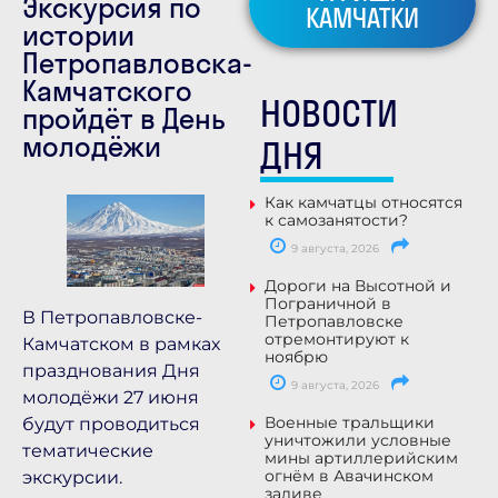
Экскурсия по
КАМЧАТКИ
истории
Петропавловска-
Камчатского
НОВОСТИ
пройдёт в День
молодёжи
ДНЯ
Как камчатцы относятся
к самозанятости?
9 августа, 2026
Дороги на Высотной и
Пограничной в
В Петропавловске-
Петропавловске
отремонтируют к
Камчатском в рамках
ноябрю
празднования Дня
9 августа, 2026
молодёжи 27 июня
Военные тральщики
будут проводиться
уничтожили условные
тематические
мины артиллерийским
огнём в Авачинском
экскурсии.
заливе