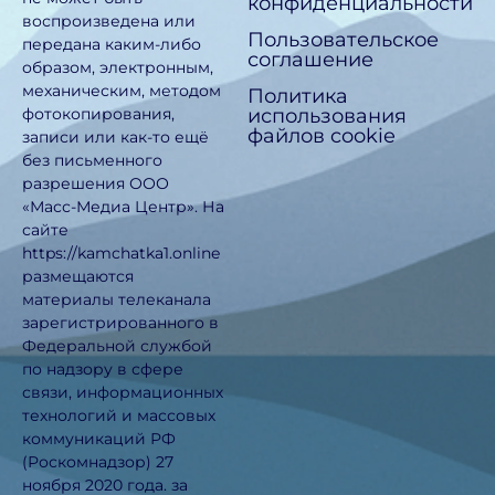
конфиденциальности
воспроизведена или
Пользовательское
передана каким-либо
соглашение
образом, электронным,
механическим, методом
Политика
использования
фотокопирования,
файлов cookie
записи или как-то ещё
без письменного
разрешения ООО
«Масс-Медиа Центр». На
сайте
https://kamchatka1.online
размещаются
материалы телеканала
зарегистрированного в
Федеральной службой
по надзору в сфере
связи, информационных
технологий и массовых
коммуникаций РФ
(Роскомнадзор) 27
ноября 2020 года. за