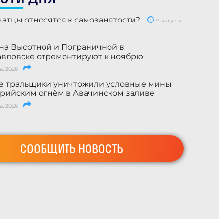
чатцы относятся к самозанятости?
9 августа,
на Высотной и Пограничной в
вловске отремонтируют к ноябрю
а, 2026
е тральщики уничтожили условные мины
рийским огнём в Авачинском заливе
а, 2026
СООБЩИТЬ НОВОСТЬ