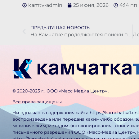
kamtv-admin
25 июня, 2026
4:14 пп
ПРЕДЫДУЩАЯ НОВОСТЬ
На Камчатке продолжаются поиски пропавших в Авачинском заливе троих рыбаков
©️ 2020–2025 г., ООО «Масс Медиа Центр» .
Все права защищены.
Ни одна часть содержания сайта https://kamchatka1.on
воспроизведена или передана каким-либо образом, 
механическим, методом фотокопирования, записи или
письменного разрешения ООО «Масс-Медиа Центр». 
https://kamchatka1.online размещаются материалы тел