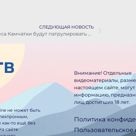
СЛЕДУЮЩАЯ НОВОСТЬ
Леса Камчатки будут патрулировать с воздуха: на авиаразведку выделили девять миллионов рублей
Внимание! Отдельные
видеоматериалы, разм
настоящем сайте, могут
информацию, предназн
лиц, достигших 18 лет.
line не может быть
электронным,
Политика конфиде
 как-то ещё без
Пользовательское
На сайте
еканала