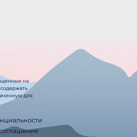
ещенные на
 содержать
ачен­ную для
нциальности
 соглашение