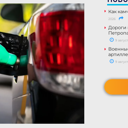
Как кам
2026
Дороги 
Петропа
9 август
Военны
артилле
9 август