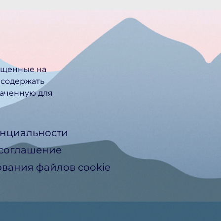
ещенные на
 содержать
ачен­ную для
нциальности
 соглашение
вания файлов cookie