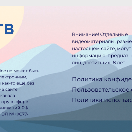
Внимание! Отдельные
видеоматериалы, разм
настоящем сайте, могут
информацию, предназн
лиц, достигших 18 лет.
line не может быть
электронным,
Политика конфиде
 как-то ещё без
Пользовательское
На сайте
еканала
Политика использо
зору в сфере
муникаций РФ
№ ЭЛ № ФС77-