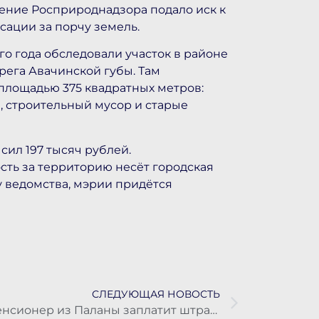
ние Росприроднадзора подало иск к
ации за порчу земель.
о года обследовали участок в районе
ерега Авачинской губы. Там
лощадью 375 квадратных метров:
а, строительный мусор и старые
сил 197 тысяч рублей.
сть за территорию несёт городская
у ведомства, мэрии придётся
СЛЕДУЮЩАЯ НОВОСТЬ
Пенсионер из Паланы заплатит штраф за ДТП, в котором пассажирка получила перелом бедра