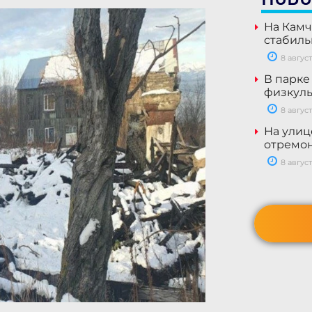
На Камч
стабил
8 август
В парке
физкуль
8 август
На улиц
отремон
8 август