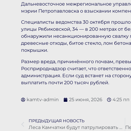
Дальневосточное межрегиональное управле
мэрии Петропавловска о взыскании компенс
Специалисты ведомства 30 октября прошлог
улицы Рябиковской, 34 — в 200 метрах от б
обнаружили несанкционированную свалку п
древесные отходы, битое стекло, лом бетон
покрышки.
Размер вреда, причинённого почвам, превы
Росприроднадзор считает, что ответственно
администрация. Если суд встанет на сторон
выплатить почти 200 тысяч рублей.
kamtv-admin
25 июня, 2026
4:25 пп
ПРЕДЫДУЩАЯ НОВОСТЬ
Леса Камчатки будут патрулировать с воздуха: на авиаразведку выделили девять миллионов рублей