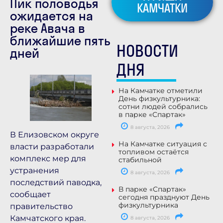
Пик половодья
КАМЧАТКИ
ожидается на
реке Авача в
ближайшие пять
НОВОСТИ
дней
ДНЯ
На Камчатке отметили
День физкультурника:
сотни людей собрались
в парке «Спартак»
8 августа, 2026
В Елизовском округе
На Камчатке ситуация с
власти разработали
топливом остаётся
комплекс мер для
стабильной
устранения
8 августа, 2026
последствий паводка,
В парке «Спартак»
сообщает
сегодня празднуют День
физкультурника
правительство
Камчатского края.
8 августа, 2026