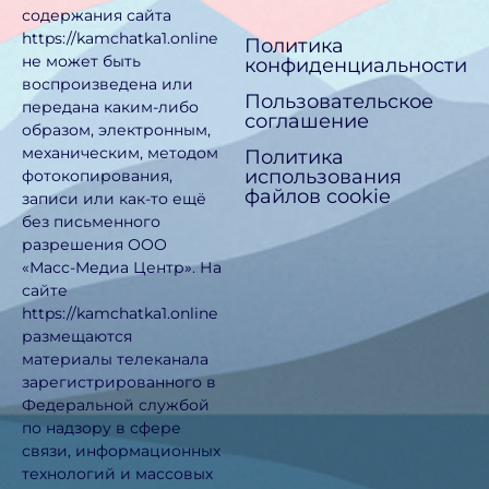
содержания сайта
https://kamchatka1.online
Политика
не может быть
конфиденциальности
воспроизведена или
Пользовательское
передана каким-либо
соглашение
образом, электронным,
механическим, методом
Политика
использования
фотокопирования,
файлов cookie
записи или как-то ещё
без письменного
разрешения ООО
«Масс-Медиа Центр». На
сайте
https://kamchatka1.online
размещаются
материалы телеканала
зарегистрированного в
Федеральной службой
по надзору в сфере
связи, информационных
технологий и массовых