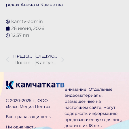
реках Авача и Камчатка.
kamtv-admin
26 июня, 2026
12:57 пп
ПРЕДЫДУЩАЯ НОВОСТЬ
СЛЕДУЮЩАЯ НОВОСТЬ
Пожар тушат на крупнейшей свалке Камчатки
В августе на Камчатке на трое суток ограничат доступ к интернету — из-за укрепления подводного кабеля
Внимание! Отдельные
видеоматериалы,
©️ 2020–2025 г., ООО
размещенные на
«Масс Медиа Центр» .
настоящем сайте, могут
содержать информацию,
Все права защищены.
предназначен­ную для лиц,
достигших 18 лет.
Ни одна часть