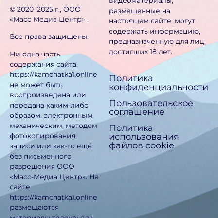
видеоматериалы,
©️ 2020–2025 г., ООО
размещенные на
«Масс Медиа Центр» .
настоящем сайте, могут
содержать информацию,
Все права защищены.
предназначен­ную для лиц,
достигших 18 лет.
Ни одна часть
содержания сайта
https://kamchatka1.online
Политика
не может быть
конфиденциальности
воспроизведена или
Пользовательское
передана каким-либо
соглашение
образом, электронным,
механическим, методом
Политика
использования
фотокопирования,
файлов cookie
записи или как-то ещё
без письменного
разрешения ООО
«Масс-Медиа Центр». На
сайте
https://kamchatka1.online
размещаются
материалы телеканала