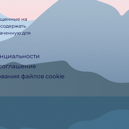
ещенные на
 содержать
ачен­ную для
нциальности
 соглашение
вания файлов cookie