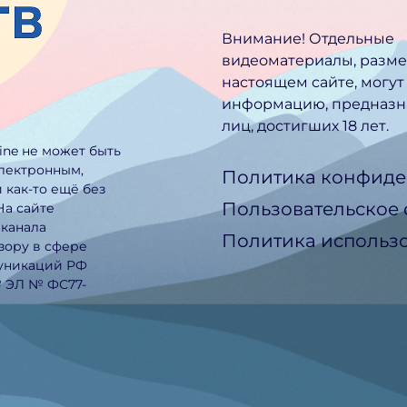
Внимание! Отдельные
видеоматериалы, разм
настоящем сайте, могут
информацию, предназн
лиц, достигших 18 лет.
line не может быть
электронным,
Политика конфиде
 как-то ещё без
Пользовательское
На сайте
еканала
Политика использо
зору в сфере
муникаций РФ
№ ЭЛ № ФС77-