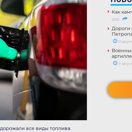
Как кам
2026
Дороги 
Петропа
9 август
Военны
артилле
9 август
одорожали все виды топлива.