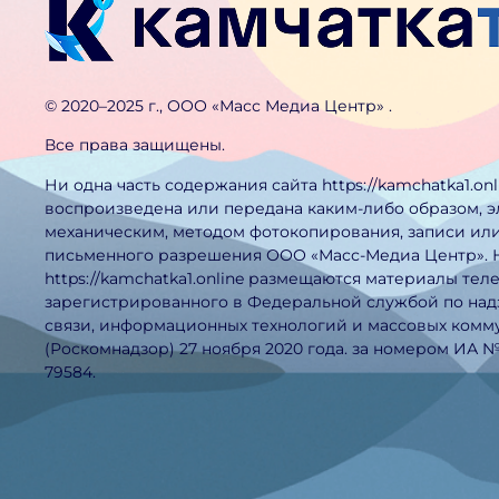
©️ 2020–2025 г., ООО «Масс Медиа Центр» .
Все права защищены.
Ни одна часть содержания сайта https://kamchatka1.on
воспроизведена или передана каким-либо образом, 
механическим, методом фотокопирования, записи или
письменного разрешения ООО «Масс-Медиа Центр». 
https://kamchatka1.online размещаются материалы тел
зарегистрированного в Федеральной службой по над
связи, информационных технологий и массовых ком
(Роскомнадзор) 27 ноября 2020 года. за номером ИА 
79584.