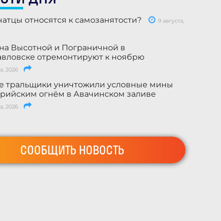
чатцы относятся к самозанятости?
9 августа,
на Высотной и Пограничной в
вловске отремонтируют к ноябрю
а, 2026
е тральщики уничтожили условные мины
рийским огнём в Авачинском заливе
а, 2026
СООБЩИТЬ НОВОСТЬ