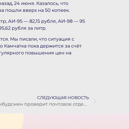
ад, 24 июня. Казалось, что
а пошли вверх на 50 копеек.
тр, АИ-95 — 82,15 рубля, АИ-98 — 95
,62 рубля за литр.
ся. Мы писали, что ситуация с
о Камчатка пока держится за счёт
регулярного повышения цен на
СЛЕДУЮЩАЯ НОВОСТЬ
Омбудсмен проверит почтовое отделение в Петропавловске из-за задержек пенсий