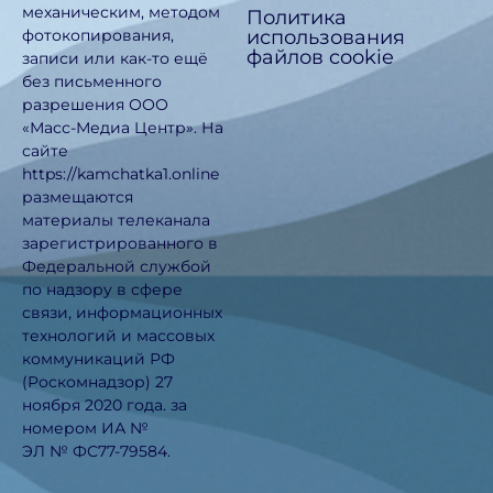
механическим, методом
Политика
использования
фотокопирования,
файлов cookie
записи или как-то ещё
без письменного
разрешения ООО
«Масс-Медиа Центр». На
сайте
https://kamchatka1.online
размещаются
материалы телеканала
зарегистрированного в
Федеральной службой
по надзору в сфере
связи, информационных
технологий и массовых
коммуникаций РФ
(Роскомнадзор) 27
ноября 2020 года. за
номером ИА №
ЭЛ № ФС77-79584.