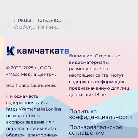
ПРЕДЫДУЩАЯ НОВОСТЬ
СЛЕДУЮЩАЯ НОВОСТЬ
Омбудсмен проверит почтовое отделение в Петропавловске из-за задержек пенсий
На Никольской сопке в Петропавловске начали подготовку к демонтажу телевышки
Внимание! Отдельные
видеоматериалы,
©️ 2020–2025 г., ООО
размещенные на
«Масс Медиа Центр» .
настоящем сайте, могут
содержать информацию,
Все права защищены.
предназначен­ную для лиц,
достигших 18 лет.
Ни одна часть
содержания сайта
https://kamchatka1.online
Политика
не может быть
конфиденциальности
воспроизведена или
Пользовательское
передана каким-либо
соглашение
образом, электронным,