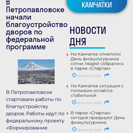
В
КАМЧАТКИ
Петропавловске
начали
благоустройство
НОВОСТИ
дворов по
федеральной
ДНЯ
программе
На Камчатке отметили
День физкультурника:
сотни людей собрались
в парке «Спартак»
8 августа, 2026
На Камчатке ситуация с
топливом остаётся
В Петропавловске
стабильной
стартовали работы по
8 августа, 2026
благоустройству
В парке «Спартак»
дворов. Работы идут по
сегодня празднуют День
федеральному проекту
физкультурника
«Формирование
8 августа, 2026