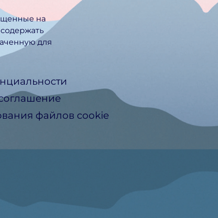
ещенные на
 содержать
ачен­ную для
нциальности
 соглашение
вания файлов cookie