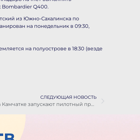
 Bombardier Q400.
тский из Южно-Сахалинска по
ланирован на понедельник в 09:30,
мляется на полуострове в 18:30 (везде
СЛЕДУЮЩАЯ НОВОСТЬ
На Камчатке запускают пилотный проект по оказанию госуслуг в почтовых отделениях