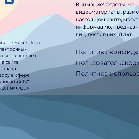
Внимание! Отдельные
видеоматериалы, разм
настоящем сайте, могут
информацию, предназн
лиц, достигших 18 лет.
line не может быть
электронным,
Политика конфиде
 как-то ещё без
Пользовательское
На сайте
еканала
Политика использо
зору в сфере
муникаций РФ
№ ЭЛ № ФС77-