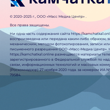
©️ 2020–2025 г., ООО «Масс Медиа Центр» .
Все права защищены.
Ни одна часть содержания сайта https://kamchatka1.on
воспроизведена или передана каким-либо образом, 
механическим, методом фотокопирования, записи или
письменного разрешения ООО «Масс-Медиа Центр». 
https://kamchatka1.online размещаются материалы тел
зарегистрированного в Федеральной службой по над
связи, информационных технологий и массовых ком
(Роскомнадзор) 27 ноября 2020 года. за номером ИА 
79584.