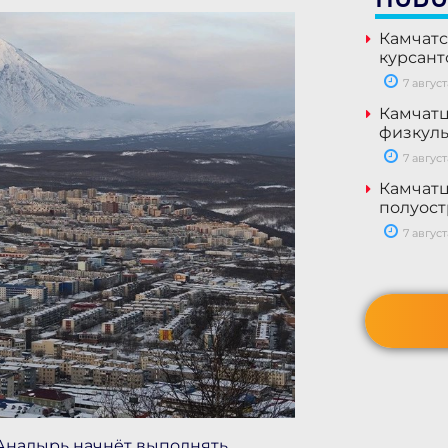
Камчатс
курсант
7 август
Камчатц
физкуль
7 август
Камчатц
полуост
7 август
 Анадырь начнёт выполнять