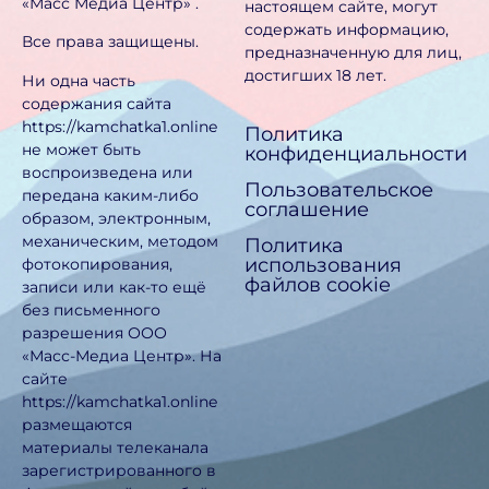
«Масс Медиа Центр» .
настоящем сайте, могут
содержать информацию,
Все права защищены.
предназначен­ную для лиц,
достигших 18 лет.
Ни одна часть
содержания сайта
https://kamchatka1.online
Политика
не может быть
конфиденциальности
воспроизведена или
Пользовательское
передана каким-либо
соглашение
образом, электронным,
механическим, методом
Политика
использования
фотокопирования,
файлов cookie
записи или как-то ещё
без письменного
разрешения ООО
«Масс-Медиа Центр». На
сайте
https://kamchatka1.online
размещаются
материалы телеканала
зарегистрированного в