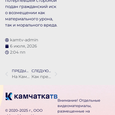
потерпевшей стороной
подан гражданский иск
о возмещении как
материального урона,
так и морального вреда.
kamtv-admin
6 июля, 2026
2:04 пп
ПРЕДЫДУЩАЯ НОВОСТЬ
СЛЕДУЮЩАЯ НОВОСТЬ
На Камчатке запускают пилотный проект по оказанию госуслуг в почтовых отделениях
Как преображается главный вход драмтеатра в Петропавловске?
Внимание! Отдельные
видеоматериалы,
©️ 2020–2025 г., ООО
размещенные на