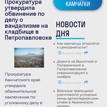
Прокуратура
КАМЧАТКИ
утвердила
обвинение по
делу о
НОВОСТИ
вандализме на
кладбище в
ДНЯ
Петропавловске
Как камчатцы относятся
к самозанятости?
9 августа, 2026
Дороги на Высотной и
Пограничной в
Петропавловске
отремонтируют к
Прокуратура
ноябрю
Камчатского края
9 августа, 2026
утвердила
Военные тральщики
обвинительное
уничтожили условные
заключение по
мины артиллерийским
огнём в Авачинском
уголовному делу в
заливе