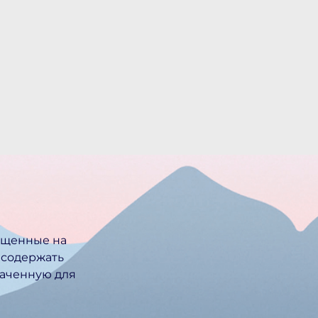
ещенные на
 содержать
ачен­ную для