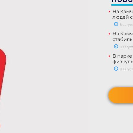
На Камч
людей с
8 август
На Камч
стабил
8 август
В парке
физкуль
8 август