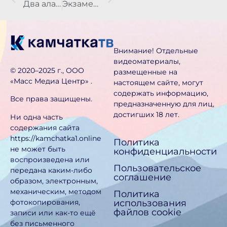
Два алабая напали на прохожего в Елизовском районе
Экзамены для мигрантов перенесли из главного корпуса КамГУ
Внимание! Отдельные
видеоматериалы,
©️ 2020–2025 г., ООО
размещенные на
«Масс Медиа Центр» .
настоящем сайте, могут
содержать информацию,
Все права защищены.
предназначен­ную для лиц,
достигших 18 лет.
Ни одна часть
содержания сайта
https://kamchatka1.online
Политика
не может быть
конфиденциальности
воспроизведена или
Пользовательское
передана каким-либо
соглашение
образом, электронным,
механическим, методом
Политика
использования
фотокопирования,
файлов cookie
записи или как-то ещё
без письменного