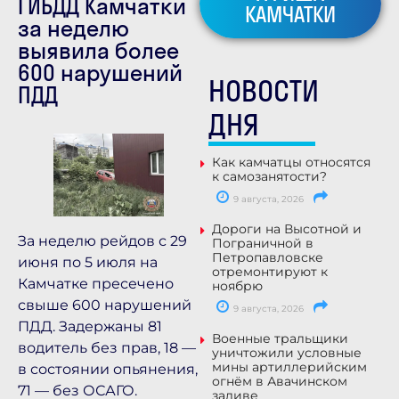
ГИБДД Камчатки
КАМЧАТКИ
за неделю
выявила более
600 нарушений
НОВОСТИ
ПДД
ДНЯ
Как камчатцы относятся
к самозанятости?
9 августа, 2026
Дороги на Высотной и
За неделю рейдов с 29
Пограничной в
Петропавловске
июня по 5 июля на
отремонтируют к
Камчатке пресечено
ноябрю
свыше 600 нарушений
9 августа, 2026
ПДД. Задержаны 81
Военные тральщики
водитель без прав, 18 —
уничтожили условные
мины артиллерийским
в состоянии опьянения,
огнём в Авачинском
71 — без ОСАГО.
заливе