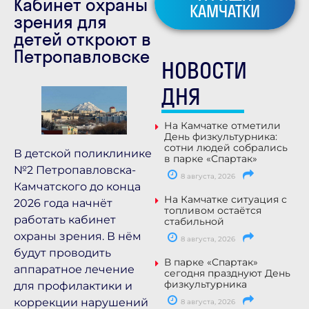
Кабинет охраны
КАМЧАТКИ
зрения для
детей откроют в
Петропавловске
НОВОСТИ
ДНЯ
На Камчатке отметили
День физкультурника:
сотни людей собрались
В детской поликлинике
в парке «Спартак»
№2 Петропавловска-
8 августа, 2026
Камчатского до конца
На Камчатке ситуация с
2026 года начнёт
топливом остаётся
работать кабинет
стабильной
охраны зрения. В нём
8 августа, 2026
будут проводить
В парке «Спартак»
аппаратное лечение
сегодня празднуют День
физкультурника
для профилактики и
коррекции нарушений
8 августа, 2026