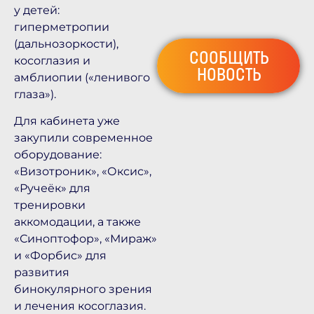
у детей:
гиперметропии
(дальнозоркости),
СООБЩИТЬ
косоглазия и
НОВОСТЬ
амблиопии («ленивого
глаза»).
Для кабинета уже
закупили современное
оборудование:
«Визотроник», «Оксис»,
«Ручеёк» для
тренировки
аккомодации, а также
«Синоптофор», «Мираж»
и «Форбис» для
развития
бинокулярного зрения
и лечения косоглазия.