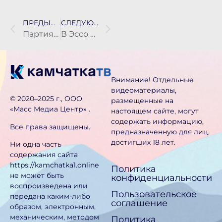
ПРЕДЫДУЩАЯ НОВОСТЬ
СЛЕДУЮЩАЯ НОВОСТЬ
Партия камчатских морепродуктов отправилась в зону спецоперации
В Эссо и Тигиле объявлен четвёртый класс пожарной опасности, в Слаутном — пятый
Внимание! Отдельные
видеоматериалы,
©️ 2020–2025 г., ООО
размещенные на
«Масс Медиа Центр» .
настоящем сайте, могут
содержать информацию,
Все права защищены.
предназначен­ную для лиц,
достигших 18 лет.
Ни одна часть
содержания сайта
https://kamchatka1.online
Политика
не может быть
конфиденциальности
воспроизведена или
Пользовательское
передана каким-либо
соглашение
образом, электронным,
механическим, методом
Политика