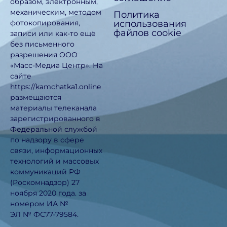
образом, электронным,
механическим, методом
Политика
использования
фотокопирования,
файлов cookie
записи или как-то ещё
без письменного
разрешения ООО
«Масс-Медиа Центр». На
сайте
https://kamchatka1.online
размещаются
материалы телеканала
зарегистрированного в
Федеральной службой
по надзору в сфере
связи, информационных
технологий и массовых
коммуникаций РФ
(Роскомнадзор) 27
ноября 2020 года. за
номером ИА №
ЭЛ № ФС77-79584.