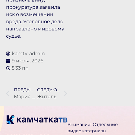
прокуратура заявила
иск о возмещении
вреда. Уголовное дело
направлено мировому
судье.
kamtv-admin
9 июля, 2026
5:33 пп
ПРЕДЫДУЩАЯ НОВОСТЬ
СЛЕДУЮЩАЯ НОВОСТЬ
Мэрия недовольна работой управляющих компаний по содержанию мусорных площадок
Жительница Камчатского края лишилась более 5 млн рублей из-за мошенников
Внимание! Отдельные
видеоматериалы,