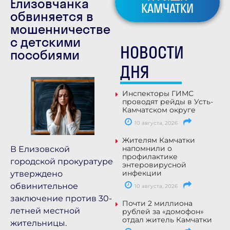
Елизовчанка
КАМЧАТКИ
обвиняется в
мошенничестве
с детскими
НОВОСТИ
пособиями
ДНЯ
Инспекторы ГИМС
проводят рейды в Усть-
Камчатском округе
10 августа, 2026
Жителям Камчатки
напомнили о
В Елизовской
профилактике
городской прокуратуре
энтеровирусной
инфекции
утверждено
обвинительное
10 августа, 2026
заключение против 30-
Почти 2 миллиона
летней местной
рублей за «домофон»
отдал житель Камчатки
жительницы.