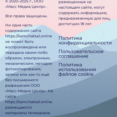
©️ 2020–2025 г., ООО
размещенные на
«Масс Медиа Центр» .
настоящем сайте, могут
содержать информацию,
Все права защищены.
предназначен­ную для лиц,
достигших 18 лет.
Ни одна часть
содержания сайта
https://kamchatka1.online
Политика
не может быть
конфиденциальности
воспроизведена или
Пользовательское
передана каким-либо
соглашение
образом, электронным,
механическим, методом
Политика
использования
фотокопирования,
файлов cookie
записи или как-то ещё
без письменного
разрешения ООО
«Масс-Медиа Центр». На
сайте
https://kamchatka1.online
размещаются
материалы телеканала