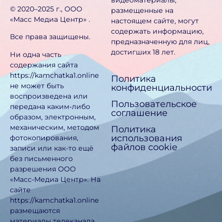
видеоматериалы,
©️ 2020–2025 г., ООО
размещенные на
«Масс Медиа Центр» .
настоящем сайте, могут
содержать информацию,
Все права защищены.
предназначен­ную для лиц,
достигших 18 лет.
Ни одна часть
содержания сайта
https://kamchatka1.online
Политика
не может быть
конфиденциальности
воспроизведена или
Пользовательское
передана каким-либо
соглашение
образом, электронным,
механическим, методом
Политика
использования
фотокопирования,
файлов cookie
записи или как-то ещё
без письменного
разрешения ООО
«Масс-Медиа Центр». На
сайте
https://kamchatka1.online
размещаются
материалы телеканала