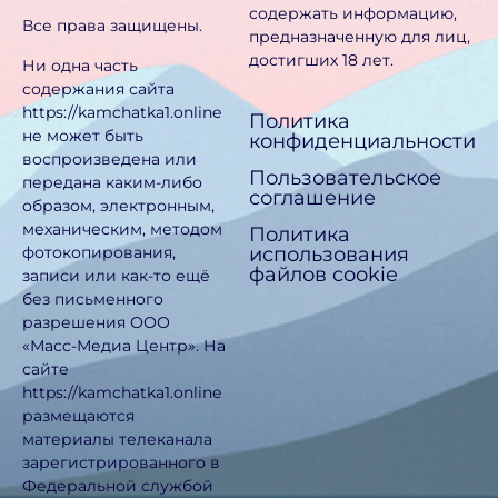
содержать информацию,
Все права защищены.
предназначен­ную для лиц,
достигших 18 лет.
Ни одна часть
содержания сайта
https://kamchatka1.online
Политика
не может быть
конфиденциальности
воспроизведена или
Пользовательское
передана каким-либо
соглашение
образом, электронным,
механическим, методом
Политика
использования
фотокопирования,
файлов cookie
записи или как-то ещё
без письменного
разрешения ООО
«Масс-Медиа Центр». На
сайте
https://kamchatka1.online
размещаются
материалы телеканала
зарегистрированного в
Федеральной службой