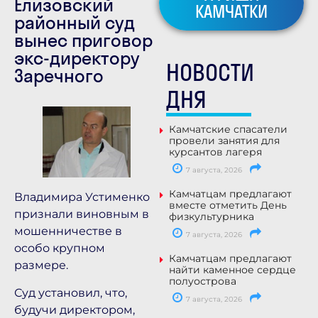
Елизовский
КАМЧАТКИ
районный суд
вынес приговор
экс-директору
НОВОСТИ
Заречного
ДНЯ
Камчатские спасатели
провели занятия для
курсантов лагеря
7 августа, 2026
Камчатцам предлагают
Владимира Устименко
вместе отметить День
признали виновным в
физкультурника
мошенничестве в
7 августа, 2026
особо крупном
Камчатцам предлагают
размере.
найти каменное сердце
полуострова
Суд установил, что,
7 августа, 2026
будучи директором,