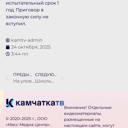
испытательный срок 1
год. Приговор в
законную силу не
вступил.
kamtv-admin
24 октября, 2025
3:44 пп
ПРЕДЫДУЩАЯ НОВОСТЬ
СЛЕДУЮЩАЯ НОВОСТЬ
На уловки мошенника из Нефтекамска попался 80-летний житель Вилючинска
Школьники из Петропавловска-Камчатского узнали о ИИ-агентах
Внимание! Отдельные
видеоматериалы,
©️ 2020–2025 г., ООО
размещенные на
«Масс Медиа Центр» .
настоящем сайте, могут