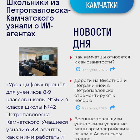
Школьники из
КАМЧАТКИ
Петропавловска-
Камчатского
узнали о ИИ-
НОВОСТИ
агентах
ДНЯ
Как камчатцы относятся
к самозанятости?
9 августа, 2026
Дороги на Высотной и
«Урок цифры» прошёл
Пограничной в
Петропавловске
для учеников 8-9
отремонтируют к
классов школы №36 и 4
ноябрю
класса школы №42
9 августа, 2026
Петропавловска-
Военные тральщики
Камчатского. Учащиеся
уничтожили условные
мины артиллерийским
узнали о ИИ-агентах,
огнём в Авачинском
как с ними работать и
заливе