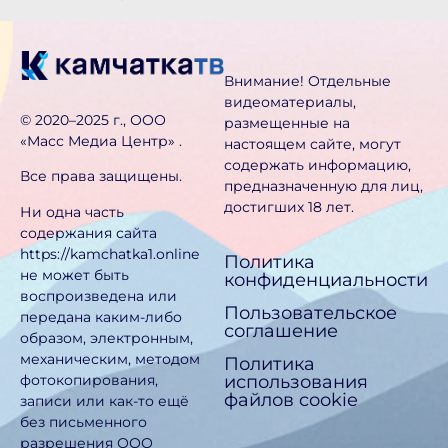
Внимание! Отдельные
видеоматериалы,
©️ 2020–2025 г., ООО
размещенные на
«Масс Медиа Центр» .
настоящем сайте, могут
содержать информацию,
Все права защищены.
предназначен­ную для лиц,
достигших 18 лет.
Ни одна часть
содержания сайта
https://kamchatka1.online
Политика
не может быть
конфиденциальности
воспроизведена или
Пользовательское
передана каким-либо
соглашение
образом, электронным,
механическим, методом
Политика
использования
фотокопирования,
файлов cookie
записи или как-то ещё
без письменного
разрешения ООО