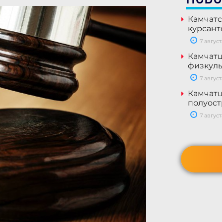
Камчатс
курсант
7 август
Камчатц
физкуль
7 август
Камчатц
полуост
7 август