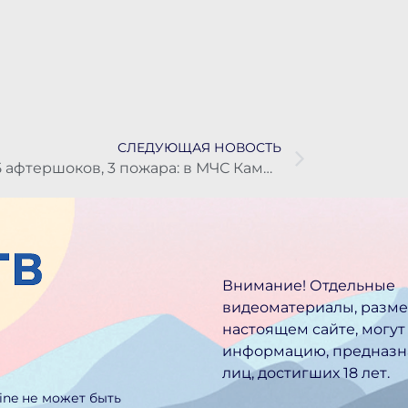
СЛЕДУЮЩАЯ НОВОСТЬ
35 афтершоков, 3 пожара: в МЧС Камчатки подвели итоги минувшей недели
Внимание! Отдельные
видеоматериалы, разм
настоящем сайте, могут
информацию, предназн
лиц, достигших 18 лет.
line не может быть