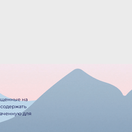
ещенные на
 содержать
ачен­ную для