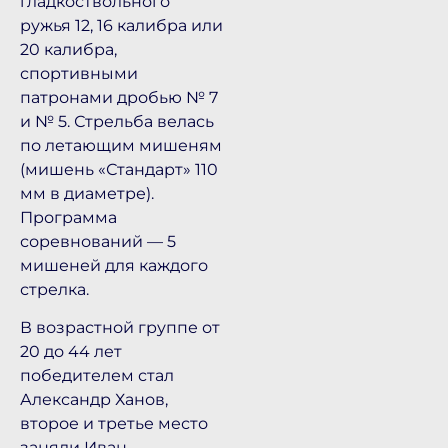
гладкоствольного
ружья 12, 16 калибра или
20 калибра,
спортивными
патронами дробью № 7
и № 5. Стрельба велась
по летающим мишеням
(мишень «Стандарт» 110
мм в диаметре).
Программа
соревнований — 5
мишеней для каждого
стрелка.
В возрастной группе от
20 до 44 лет
победителем стал
Александр Ханов,
второе и третье место
заняли Иван