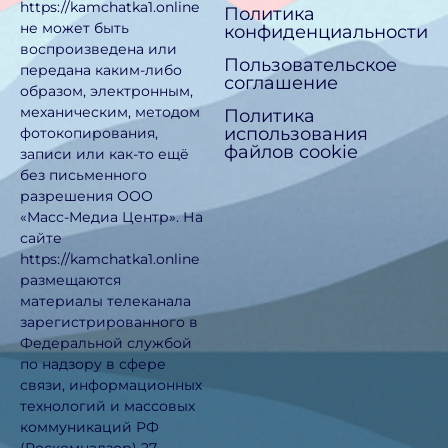
https://kamchatka1.online
Политика
не может быть
конфиденциальности
воспроизведена или
Пользовательское
передана каким-либо
соглашение
образом, электронным,
механическим, методом
Политика
использования
фотокопирования,
файлов cookie
записи или как-то ещё
без письменного
разрешения ООО
«Масс-Медиа Центр». На
сайте
https://kamchatka1.online
размещаются
материалы телеканала
зарегистрированного в
Федеральной службой
по надзору в сфере
связи, информационных
технологий и массовых
коммуникаций РФ
(Роскомнадзор) 27