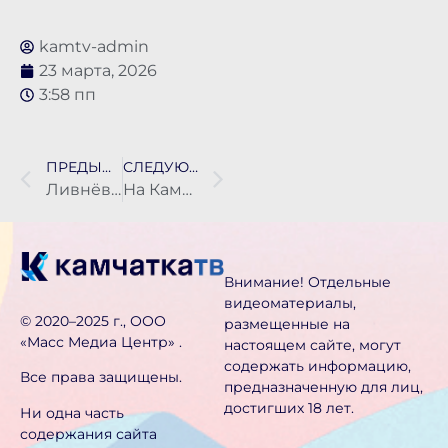
kamtv-admin
23 марта, 2026
3:58 пп
ПРЕДЫДУЩАЯ НОВОСТЬ
СЛЕДУЮЩАЯ НОВОСТЬ
Ливнёвки расчищают с самого утра в Петропавловске-Камчатском
На Камчатке предприниматель скрыл от государства 3,5 млн налогов
Внимание! Отдельные
видеоматериалы,
©️ 2020–2025 г., ООО
размещенные на
«Масс Медиа Центр» .
настоящем сайте, могут
содержать информацию,
Все права защищены.
предназначен­ную для лиц,
достигших 18 лет.
Ни одна часть
содержания сайта