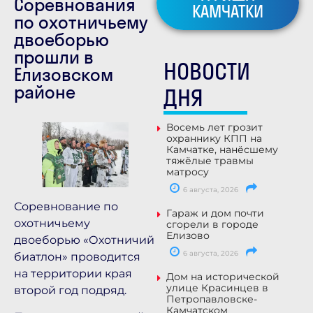
Соревнования
КАМЧАТКИ
по охотничьему
двоеборью
прошли в
НОВОСТИ
Елизовском
районе
ДНЯ
Восемь лет грозит
охраннику КПП на
Камчатке, нанёсшему
тяжёлые травмы
матросу
6 августа, 2026
Соревнование по
Гараж и дом почти
охотничьему
сгорели в городе
Елизово
двоеборью «Охотничий
6 августа, 2026
биатлон» проводится
на территории края
Дом на исторической
улице Красинцев в
второй год подряд.
Петропавловске-
Камчатском