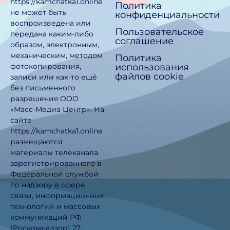
https://kamchatka1.online
Политика
не может быть
конфиденциальности
воспроизведена или
Пользовательское
передана каким-либо
соглашение
образом, электронным,
механическим, методом
Политика
использования
фотокопирования,
файлов cookie
записи или как-то ещё
без письменного
разрешения ООО
«Масс-Медиа Центр». На
сайте
https://kamchatka1.online
размещаются
материалы телеканала
зарегистрированного в
Федеральной службой
по надзору в сфере
связи, информационных
технологий и массовых
коммуникаций РФ
(Роскомнадзор) 27