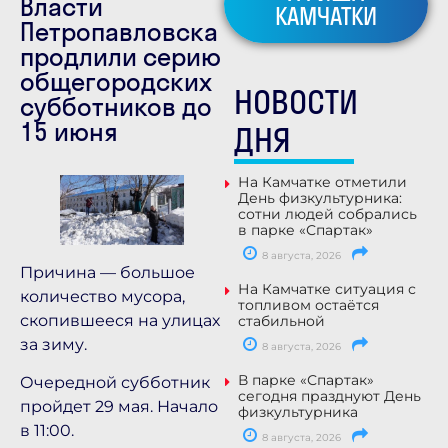
Власти
КАМЧАТКИ
Петропавловска
продлили серию
общегородских
НОВОСТИ
субботников до
15 июня
ДНЯ
На Камчатке отметили
День физкультурника:
сотни людей собрались
в парке «Спартак»
8 августа, 2026
Причина — большое
На Камчатке ситуация с
количество мусора,
топливом остаётся
скопившееся на улицах
стабильной
за зиму.
8 августа, 2026
В парке «Спартак»
Очередной субботник
сегодня празднуют День
пройдет 29 мая. Начало
физкультурника
в 11:00.
8 августа, 2026