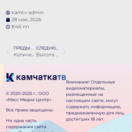
kamtv-admin
28 мая, 2026
8:46 пп
ПРЕДЫДУЩАЯ НОВОСТЬ
СЛЕДУЮЩАЯ НОВОСТЬ
Количество летних авиарейсов с Камчатки в Москву увеличат до пяти в день
Высота прошлогодней цунами на юге Камчатки достигала высоты пятиэтажного дома
Внимание! Отдельные
видеоматериалы,
©️ 2020–2025 г., ООО
размещенные на
«Масс Медиа Центр» .
настоящем сайте, могут
содержать информацию,
Все права защищены.
предназначен­ную для лиц,
достигших 18 лет.
Ни одна часть
содержания сайта