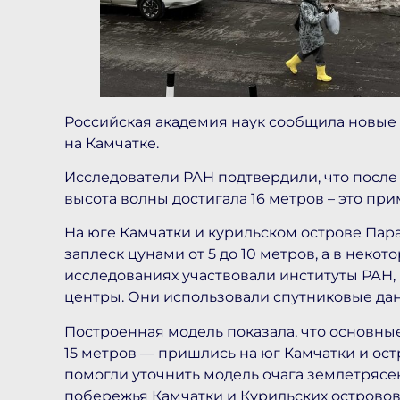
Российская академия наук сообщила новые
на Камчатке.
Исследователи РАН подтвердили, что после
высота волны достигала 16 метров – это пр
На юге Камчатки и курильском острове Па
заплеск цунами от 5 до 10 метров, а в некото
исследованиях участвовали институты РАН,
центры. Они использовали спутниковые да
Построенная модель показала, что основн
15 метров — пришлись на юг Камчатки и ос
помогли уточнить модель очага землетрясе
побережья Камчатки и Курильских островов