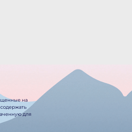
ещенные на
 содержать
ачен­ную для