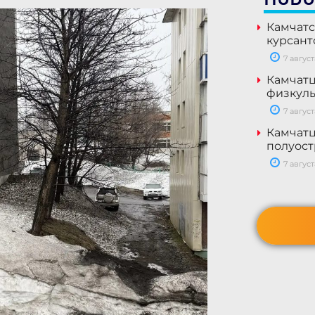
Камчатс
курсант
7 август
Камчатц
физкуль
7 август
Камчатц
полуост
7 август