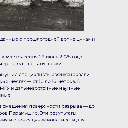
 данные о прошлогодней волне цунами
 землетрясения 29 июля 2025 года
имерно высота пятиэтажки.
рамушир специалисты зафиксировали
рых местах — от 10 до 16 метров. В
 МГУ и дальневосточные научные
нные.
ые смещения поверхности разрыва — до
тров Парамушир. Эти результаты
ния и оценку цунамиопасности для
.