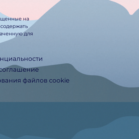
ещенные на
 содержать
ачен­ную для
нциальности
 соглашение
вания файлов cookie