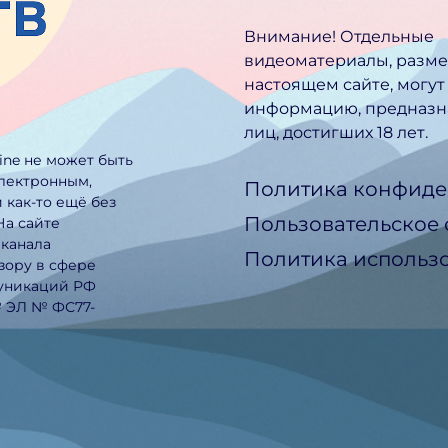
Внимание! Отдельные
видеоматериалы, разм
настоящем сайте, могут
информацию, предназн
лиц, достигших 18 лет.
line не может быть
электронным,
Политика конфиде
 как-то ещё без
Пользовательское
На сайте
еканала
Политика использо
зору в сфере
муникаций РФ
№ ЭЛ № ФС77-