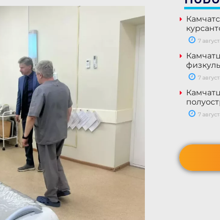
Камчатс
курсант
7 август
Камчатц
физкуль
7 август
Камчатц
полуост
7 август