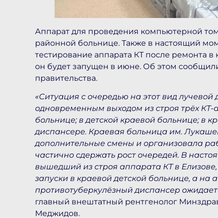
Аппарат для проведения компьютерной том
районной больнице. Также в настоящий мом
тестирование аппарата КТ после ремонта в 
он будет запущен в июне. Об этом сообщил
правительства.
«Ситуация с очередью на этот вид лучевой
одновременным выходом из строя трёх КТ-
больнице; в детской краевой больнице; в 
диспансере. Краевая больница им. Лукаше
дополнительные смены и организовала раб
частично сдержать рост очередей. В наст
вышедший из строя аппарата КТ в Елизове
запуски в краевой детской больнице, а на 
противотуберкулёзный диспансер ожидаетс
главный внештатный рентгенолог Минздрав
Меджидов.