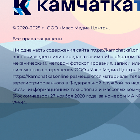
©️ 2020–2025 г., ООО «Масс Медиа Центр» .
Все права защищены.
Ни одна часть содержания сайта https://kamchatka1.on
воспроизведена или передана каким-либо образом, 
механическим, методом фотокопирования, записи или
письменного разрешения ООО «Масс-Медиа Центр». 
https://kamchatka1.online размещаются материалы тел
зарегистрированного в Федеральной службой по над
связи, информационных технологий и массовых ком
(Роскомнадзор) 27 ноября 2020 года. за номером ИА 
79584.