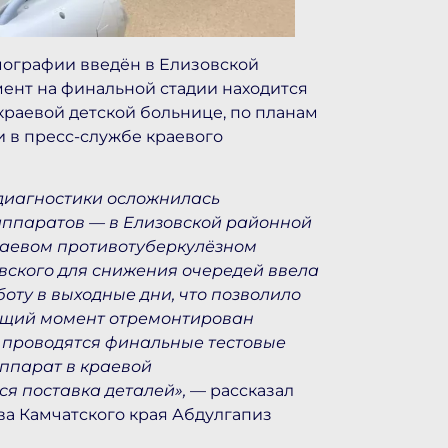
ографии введён в Елизовской
ент на финальной стадии находится
краевой детской больнице, по планам
и в пресс-службе краевого
 диагностики осложнилась
аппаратов — в Елизовской районной
краевом противотуберкулёзном
вского для снижения очередей ввела
оту в выходные дни, что позволило
оящий момент отремонтирован
, проводятся финальные тестовые
аппарат в краевой
я поставка деталей»,
— рассказал
а Камчатского края Абдулгапиз