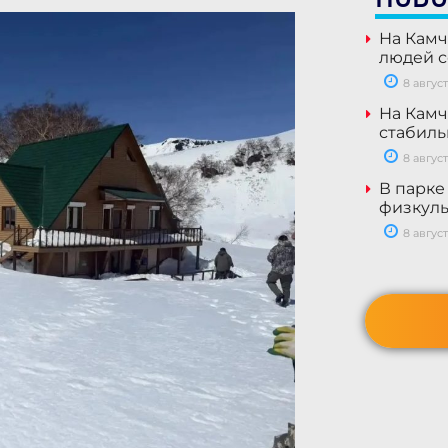
На Камч
людей с
8 август
На Камч
стабил
8 август
В парке
физкуль
8 август