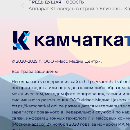
ПРЕДЫДУЩАЯ НОВОСТЬ
Аппарат КТ введён в строй в Елизовской районной больнице на Камчатке
©️ 2020–2025 г., ООО «Масс Медиа Центр» .
Все права защищены.
Ни одна часть содержания сайта https://kamchatka1.on
воспроизведена или передана каким-либо образом, 
механическим, методом фотокопирования, записи или
письменного разрешения ООО «Масс-Медиа Центр». 
https://kamchatka1.online размещаются материалы тел
зарегистрированного в Федеральной службой по над
связи, информационных технологий и массовых ком
(Роскомнадзор) 27 ноября 2020 года. за номером ИА 