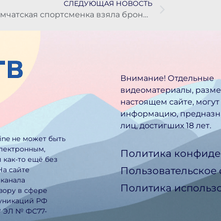
СЛЕДУЮЩАЯ НОВОСТЬ
Камчатская спортсменка взяла бронзу на международных соревнованиях по айкидо
Внимание! Отдельные
видеоматериалы, разм
настоящем сайте, могут
информацию, предназн
лиц, достигших 18 лет.
line не может быть
электронным,
Политика конфиде
 как-то ещё без
Пользовательское
На сайте
еканала
Политика использо
зору в сфере
муникаций РФ
№ ЭЛ № ФС77-