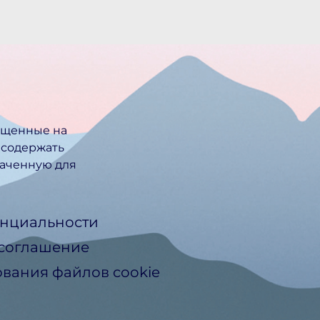
ещенные на
 содержать
ачен­ную для
нциальности
 соглашение
вания файлов cookie