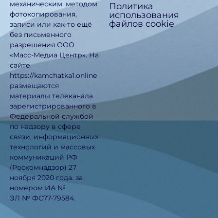
механическим, методом
Политика
использования
фотокопирования,
файлов cookie
записи или как-то ещё
без письменного
разрешения ООО
«Масс-Медиа Центр». На
сайте
https://kamchatka1.online
размещаются
материалы телеканала
зарегистрированного в
Федеральной службой
по надзору в сфере
связи, информационных
технологий и массовых
коммуникаций РФ
(Роскомнадзор) 27
ноября 2020 года. за
номером ИА №
ЭЛ № ФС77-79584.