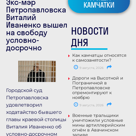
Экс-мэр
КАМЧАТКИ
Петропавловска
Виталий
Иваненко вышел
НОВОСТИ
на свободу
условно-
ДНЯ
досрочно
Как камчатцы относятся
к самозанятости?
9 августа, 2026
Дороги на Высотной и
Пограничной в
Петропавловске
Городской суд
отремонтируют к
Петропавловска
ноябрю
удовлетворил
9 августа, 2026
ходатайство бывшего
Военные тральщики
главы краевой столицы
уничтожили условные
мины артиллерийским
Виталия Иваненко об
огнём в Авачинском
условно-досрочном
заливе