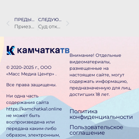
ПРЕДЫДУЩАЯ НОВОСТЬ
СЛЕДУЮЩАЯ НОВОСТЬ
Приезжий из Иркутской области получил срок за покушение на двойное убийство в хостеле Елизова
Суд отказал во взыскании с подрядчика 690 млн рублей за срыв сроков стройки Камчатской краевой больницы
Внимание! Отдельные
видеоматериалы,
©️ 2020–2025 г., ООО
размещенные на
«Масс Медиа Центр» .
настоящем сайте, могут
содержать информацию,
Все права защищены.
предназначен­ную для лиц,
достигших 18 лет.
Ни одна часть
содержания сайта
https://kamchatka1.online
Политика
не может быть
конфиденциальности
воспроизведена или
Пользовательское
передана каким-либо
соглашение
образом, электронным,