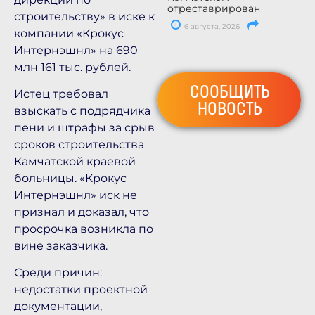
отреставрирован
строительству» в иске к
6 августа, 2026
компании «Крокус
Интернэшнл» на 690
млн 161 тыс. рублей.
СООБЩИТЬ
Истец требовал
НОВОСТЬ
взыскать с подрядчика
пени и штрафы за срыв
сроков строительства
Камчатской краевой
больницы. «Крокус
Интернэшнл» иск не
признал и доказал, что
просрочка возникла по
вине заказчика.
Среди причин:
недостатки проектной
документации,