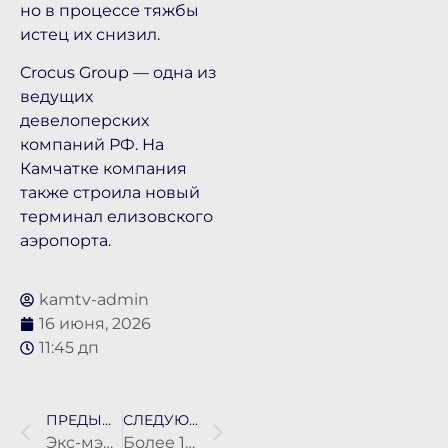
но в процессе тяжбы
истец их снизил.
Crocus Group — одна из
ведущих
девелоперских
компаний РФ. На
Камчатке компания
также строила новый
терминал елизовского
аэропорта.
kamtv-admin
16 июня, 2026
11:45 дп
ПРЕДЫДУЩАЯ НОВОСТЬ
СЛЕДУЮЩАЯ НОВОСТЬ
Экс-мэр Петропавловска Виталий Иваненко вышел на свободу условно-досрочно
Более 1700 подростков в Петропавловске-Камчатском смогут заработать этим летом