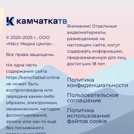
Внимание! Отдельные
видеоматериалы,
©️ 2020–2025 г., ООО
размещенные на
«Масс Медиа Центр» .
настоящем сайте, могут
содержать информацию,
Все права защищены.
предназначен­ную для лиц,
достигших 18 лет.
Ни одна часть
содержания сайта
https://kamchatka1.online
Политика
не может быть
конфиденциальности
воспроизведена или
Пользовательское
передана каким-либо
соглашение
образом, электронным,
механическим, методом
Политика
использования
фотокопирования,
файлов cookie
записи или как-то ещё
без письменного
разрешения ООО