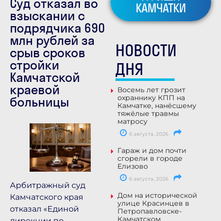
Суд отказал во
КАМЧАТКИ
взыскании с
подрядчика 690
млн рублей за
НОВОСТИ
срыв сроков
стройки
ДНЯ
Камчатской
краевой
Восемь лет грозит
охраннику КПП на
больницы
Камчатке, нанёсшему
тяжёлые травмы
матросу
6 августа, 2026
Гараж и дом почти
сгорели в городе
Елизово
6 августа, 2026
Арбитражный суд
Дом на исторической
Камчатского края
улице Красинцев в
отказал «Единой
Петропавловске-
Камчатском
дирекции по