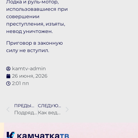
Лодка и руль-мотор,
использовавшиеся при
совершении
преступления, изъяты,
невод уничтожен.
Приговор в законную
силу не вступил.
kamtv-admin
26 июня, 2026
2:01 пп
ПРЕДЫДУЩАЯ НОВОСТЬ
СЛЕДУЮЩАЯ НОВОСТЬ
Подрядчика наказали за срыв сроков ремонта больницы в Вилючинске
Как ведутся поиски рыбаков — в новом выпуске программы «МЧС. Экстренный вызов»