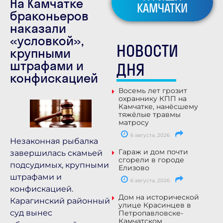
На Камчатке
КАМЧАТКИ
браконьеров
наказали
«условкой»,
НОВОСТИ
крупными
штрафами и
ДНЯ
конфискацией
Восемь лет грозит
охраннику КПП на
Камчатке, нанёсшему
тяжёлые травмы
матросу
6 августа, 2026
Незаконная рыбалка
Гараж и дом почти
завершилась скамьей
сгорели в городе
подсудимых, крупными
Елизово
штрафами и
6 августа, 2026
конфискацией.
Дом на исторической
Карагинский районный
улице Красинцев в
суд вынес
Петропавловске-
Камчатском