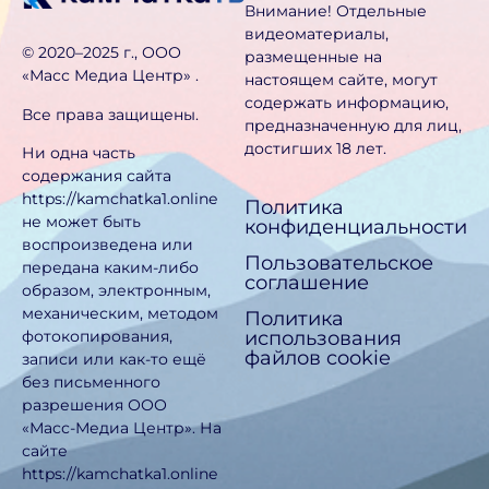
Внимание! Отдельные
видеоматериалы,
©️ 2020–2025 г., ООО
размещенные на
«Масс Медиа Центр» .
настоящем сайте, могут
содержать информацию,
Все права защищены.
предназначен­ную для лиц,
достигших 18 лет.
Ни одна часть
содержания сайта
https://kamchatka1.online
Политика
не может быть
конфиденциальности
воспроизведена или
Пользовательское
передана каким-либо
соглашение
образом, электронным,
механическим, методом
Политика
использования
фотокопирования,
файлов cookie
записи или как-то ещё
без письменного
разрешения ООО
«Масс-Медиа Центр». На
сайте
https://kamchatka1.online