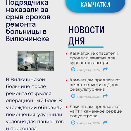
Подрядчика
КАМЧАТКИ
наказали за
срыв сроков
ремонта
НОВОСТИ
больницы в
Вилючинске
ДНЯ
Камчатские спасатели
провели занятия для
курсантов лагеря
7 августа, 2026
В Вилючинской
Камчатцам предлагают
вместе отметить День
больнице после
физкультурника
ремонта открылся
7 августа, 2026
операционный блок. В
Камчатцам предлагают
учреждении обновили
найти каменное сердце
помещения, улучшили
полуострова
условия для пациентов
7 августа, 2026
и персонала.