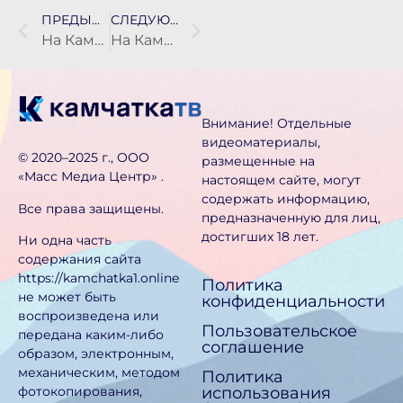
ПРЕДЫДУЩАЯ НОВОСТЬ
СЛЕДУЮЩАЯ НОВОСТЬ
На Камчатке приступили к укладке асфальта от кольца Лукашевского на федеральной трассе
На Камчатке браконьеров наказали «условкой», крупными штрафами и конфискацией
Внимание! Отдельные
видеоматериалы,
©️ 2020–2025 г., ООО
размещенные на
«Масс Медиа Центр» .
настоящем сайте, могут
содержать информацию,
Все права защищены.
предназначен­ную для лиц,
достигших 18 лет.
Ни одна часть
содержания сайта
https://kamchatka1.online
Политика
не может быть
конфиденциальности
воспроизведена или
Пользовательское
передана каким-либо
соглашение
образом, электронным,
механическим, методом
Политика
использования
фотокопирования,