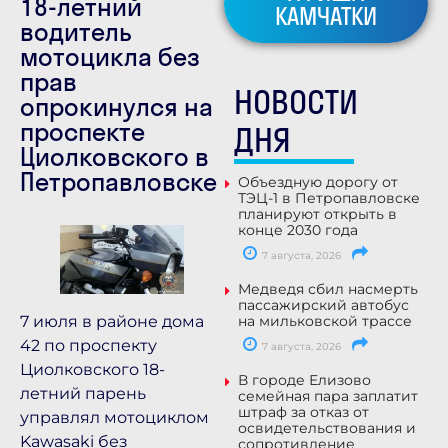
18-летний
КАМЧАТКИ
водитель
мотоцикла без
прав
НОВОСТИ
опрокинулся на
проспекте
ДНЯ
Циолковского в
Петропавловске
Объездную дорогу от
ТЭЦ-1 в Петропавловске
планируют открыть в
конце 2030 года
7 августа, 2026
Медведя сбил насмерть
пассажирский автобус
7 июля в районе дома
на мильковской трассе
42 по проспекту
7 августа, 2026
Циолковского 18-
В городе Елизово
летний парень
семейная пара заплатит
штраф за отказ от
управлял мотоциклом
освидетельствования и
Kawasaki без
сопротивление