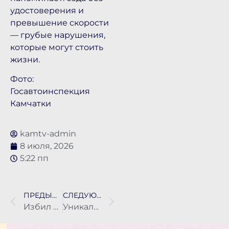
удостоверения и
превышение скорости
— грубые нарушения,
которые могут стоить
жизни.
Фото:
Госавтоинспекция
Камчатки
kamtv-admin
8 июля, 2026
5:22 пп
ПРЕДЫДУЩАЯ НОВОСТЬ
СЛЕДУЮЩАЯ НОВОСТЬ
Избил жену за то, что не услышала: житель Петропавловска осуждён за тяжкие травмы
Уникальные артефакты найдены на острове Шумшу в ходе Камчатско-Курильской экспедиции